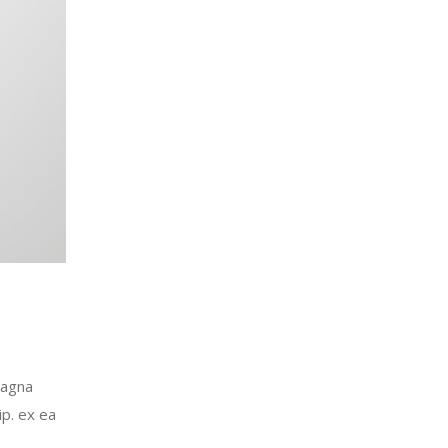
magna
ip. ex ea