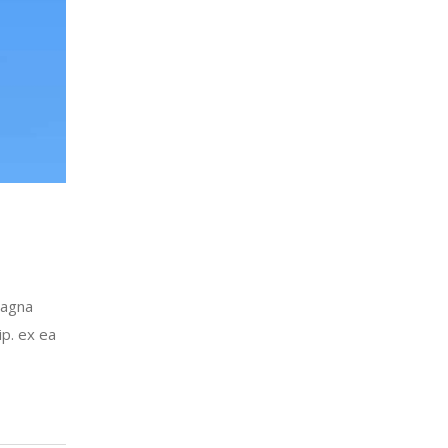
magna
ip. ex ea