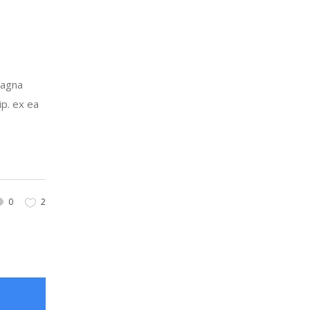
magna
ip. ex ea
0
2