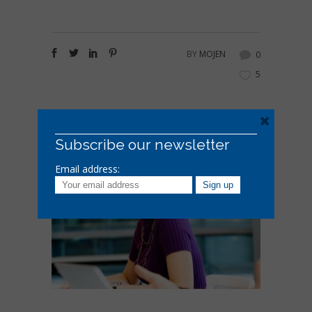
BY
MOJEN
0
5
×
Subscribe our newsletter
Related Posts
Email address: